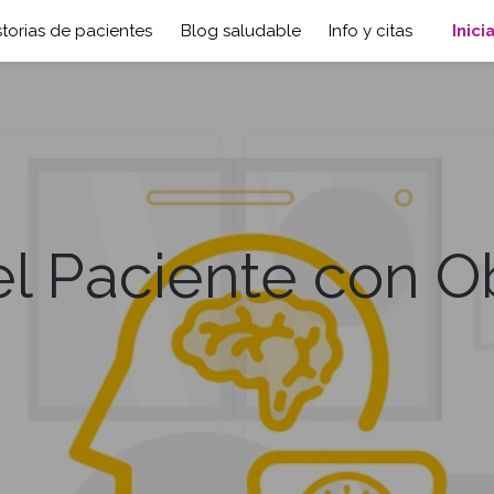
storias de pacientes
Blog saludable
Info y citas
Inici
el Paciente con O