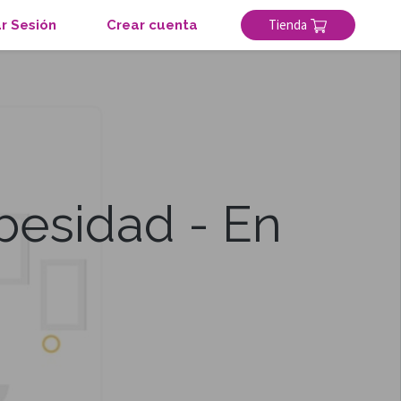
Tienda
ar Sesión
Crear cuenta
besidad - En